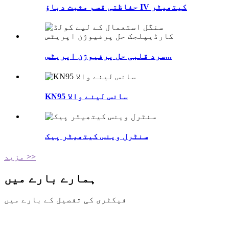
حفاظتی قسم مثبت دباؤ IV کیتھیٹر
سرد قلبی حل پرفیوژن اپریٹس...
KN95 سانس لینے والا
سنٹرل وینس کیتھیٹر پیک
مزید >>
ہمارے بارے میں
فیکٹری کی تفصیل کے بارے میں