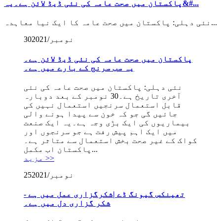
پاکستان میں صحت عامہ کی نئی ڈیڈ لائن ہے۔یہ&#...
نئی دہلی: پاکستان میں صحت عامہ کا ایک نیا معاہدہ...
2021/نومبر
30
پاکستان میں صحت عامہ کی نئی ڈیڈ لائن ہے۔
یہ سب سرنج کے بارے میں ہے۔
نئی دہلی: پاکستان میں صحت عامہ کی نئی
آخری تاریخ ہے۔30 نومبر کے بعد دوبارہ
قابل استعمال سرنجیں استعمال نہیں کی
جائیں گی جو کہ خون سے پیدا ہونے والی
بیماریوں کی ایک بڑی وجہ ہے۔یہ ایک صنعت
میں ایک اہم پیش رفت ہے جو سرنجوں اور
کواک کے غیر صحت بخش استعمال سے متاثر ہے۔
پاکستان اب مکمل...
مزید >>
2021/نومبر
25
تھینکس گیونگ ڈے |شکرگزاری عمل میں ہے -
شکر گزاری دل میں ہے۔