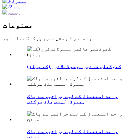
مصنوعات
دواسازی کی مشینری، پیکنگ مواد اور
کھوکھلی فائبر ہیموڈیلائزر (کم بہاؤ)
واحد استعمال کے لیے جراثیم سے پاک
ہیموڈالیسس بلڈ سرکٹس
واحد استعمال کے لیے جراثیم سے پاک
سرنج