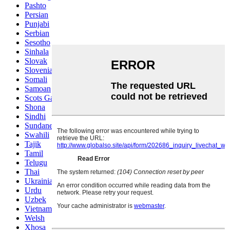
Pashto
Persian
Punjabi
Serbian
Sesotho
Sinhala
Slovak
Slovenian
Somali
Samoan
Scots Gaelic
Shona
Sindhi
Sundanese
Swahili
Tajik
Tamil
Telugu
Thai
Ukrainian
Urdu
Uzbek
Vietnamese
Welsh
Xhosa