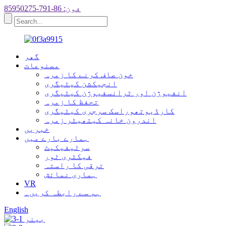
فون: 86-791-85950275
گھر
مصنوعات
خون صاف کرنے کا زمرہ
انجیکشن کیٹیگری
انفیوژن اور ٹرانسفیوژن کیٹیگری
تحفظ کا زمرہ
کارڈیوتھوراسک سرجری کیٹیگری
اندرون خانہ کیتھیٹر زمرہ
خبریں
ہمارے بارے میں
سرٹیفیکیٹ
فیکٹری ٹور
ترقی کا راستہ
ہماری نمائش
VR
ہم سے رابطہ کریں۔
English