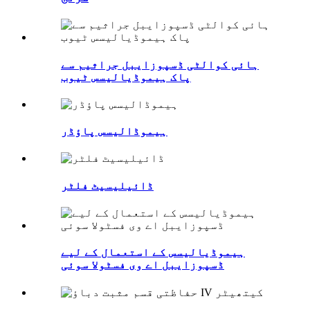
ہائی کوالٹی ڈسپوزایبل جراثیم سے
پاک ہیموڈیالیسس ٹیوب
ہیموڈالیسس پاؤڈر
ڈائیلیسیٹ فلٹر
ہیموڈیالیسس کے استعمال کے لیے
ڈسپوزایبل اے وی فسٹولا سوئی