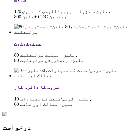
120 ملین سے زیادہ ہیموڈالیسس کے مریض،
800 ملین+ CDC ویکسین
سرٹیفیکیٹ
80 ملین+ پیٹنٹ سرٹیفکیٹ،
80 ملین+ رجسٹریشن سرٹیفکیٹ
سروس کا دائرہ کار
10 ملین+ قومی/صنعت کے معیارات،
60 ملین+ ممالک اور علاقے
درخواست