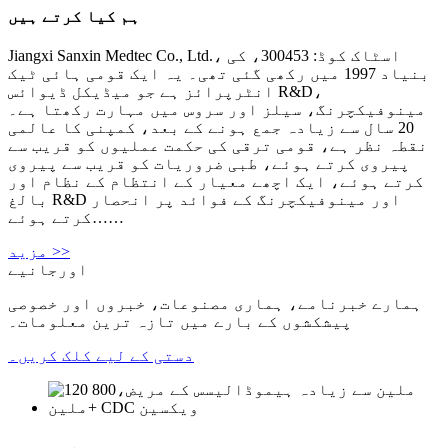
ہم کیا کرتے ہیں
Jiangxi Sanxin Medtec Co., Ltd.، اسٹاک کوڈ: 300453، کی
بنیاد 1997 میں رکھی گئی تھی۔ یہ ایک قومی ہائی ٹیک
انٹرپرائز ہے جو میڈیکل ڈیوائس R&D،
مینوفیکچرنگ، سیلز اور سروس میں مہارت رکھتا ہے۔
20 سال سے زیادہ جمع ہونے کے بعد، کمپنی کا عالمی
نقطہ نظر ہے، قومی ترقی کی حکمت عملیوں کو قریب سے
پیروی کرتے ہوئے، طبی ضروریات کو قریب سے پیروی
کرتے ہوئے، ایک اچھے معیار کے انتظام کے نظام اور
بالغ R&D اور مینوفیکچرنگ کے فوائد پر انحصار
کرتے ہوئے……
مزید >>
اورجانیے
ہمارے خبرنامے، ہماری مصنوعات، خبروں اور خصوصی
پیشکشوں کے بارے میں تازہ ترین معلومات۔
دستی کے لیے کلک کریں۔
سروس