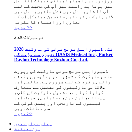
روزمرہ میں اچھا، تھینکس گیونگ اکثر دل
میں ہوتا ہے راستے میں آپ کی صحبت کے لیے
آپ کا شکریہ دل میں فضل جانیں، عمل میں
لائیں ایک بہتر بنیں سنکسین میڈیکل آپ کے
تعاون اور اعتماد کا شکریہ
مزید >>
2021/نومبر
25
2028 تک، ڈسپوزایبل سرنج سوئی کی مارکیٹ
تیزی سے بڑھے گی: OASIS Medical Inc، Parker
Dayton Technology Suzhou Co., Ltd.
ڈسپوزایبل سرنج سوئی مارکیٹ کی رپورٹ
جامع مارکیٹ کے تجزیہ میں دلچسپی رکھنے
والے ہر فرد کے لیے ضروری ہے۔عالمی اور
علاقائی مارکیٹوں کو تفصیل سے متعارف
کرایا گیا ہے، بشمول مارکیٹ کی طلب،
پیمانے، لین دین، دستیابی، حریف اور
قیمتوں کے تاریخی اور پیشن گوئی کے
رجحانات۔ویں...
مزید >>
ہمارے بارے میں
سرٹیفیکیٹ