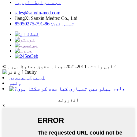
ہم سے رابطہ کریں۔
sales@sanxin-med.com
JiangXi Sanxin Medtec Co., Ltd.
ٹیلی فون: 86-791-85950275
© کاپی رائٹ - 2011-2021: جملہ حقوق محفوظ ہیں۔
ای میل بھیجیں
ولیم
ولیم
انڈروئد
x